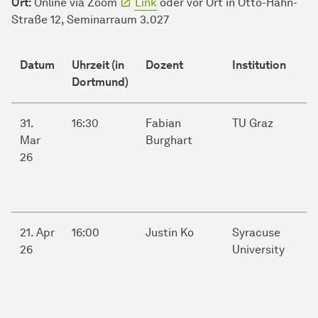
Ort:
Online via Zoom
Link
oder vor Ort in Otto-Hahn-
Straße 12, Seminarraum 3.027
Datum
Uhrzeit (in
Dozent
Institution
Dortmund)
31.
16:30
Fabian
TU Graz
Mar
Burghart
26
21. Apr
16:00
Justin Ko
Syracuse
26
University